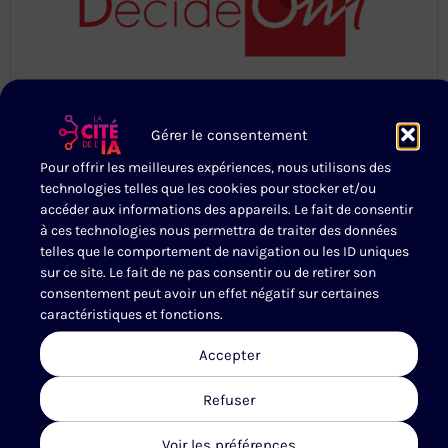
Gérer le consentement
DECIDEOM
Pour offrir les meilleures expériences, nous utilisons des
technologies telles que les cookies pour stocker et/ou
En alliant expertises Data et IA, DecideOm
accéder aux informations des appareils. Le fait de consentir
propose une offre complète en matière
à ces technologies nous permettra de traiter des données
d’optimisation et d…
telles que le comportement de navigation ou les ID uniques
sur ce site. Le fait de ne pas consentir ou de retirer son
DÉCOUVRIR L'ADHÉRENT
consentement peut avoir un effet négatif sur certaines
caractéristiques et fonctions.
Accepter
Refuser
RETOUR À L'ANNUAIRE
Voir les préférences