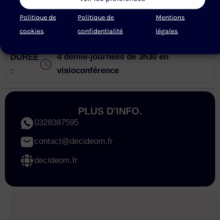
Politique de
Politique de
Mentions
DISTANCIEL
cookies
confidentialité
légales
4 demie-journées de 3h30 en
DURÉE
visioconférence
:
PLUS D'INFO.
0328387595
contact@decideom.fr
decideom.fr