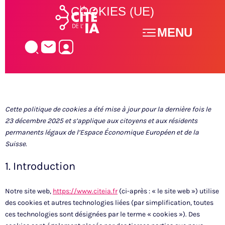
Aller
COOKIES (UE)
au
MENU
contenu
Consent
Consent
Consent
Consent
Consent
Consent
Consent
Consent
Statisti
Marketi
Cette politique de cookies a été mise à jour pour la dernière fois le
to
to
to
to
to
to
to
to
23 décembre 2025 et s’applique aux citoyens et aux résidents
service
service
service
service
service
service
service
service
permanents légaux de l’Espace Économique Européen et de la
elementor
wordpress
adobe-
google-
youtube
facebook
linkedin
divers
Suisse.
fonts
fonts
1. Introduction
Notre site web,
https://www.citeia.fr
(ci-après : « le site web ») utilise
des cookies et autres technologies liées (par simplification, toutes
ces technologies sont désignées par le terme « cookies »). Des