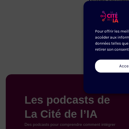
Les Carnets de l’IA
MMA
Direction éditoria
Pour offrir les mei
Production exécuti
accéder aux inform
Hébergé par Ausha
données telles que 
retirer son consent
Acce
Les podcasts de
La Cité de l’IA
Des podcasts pour comprendre comment intégrer