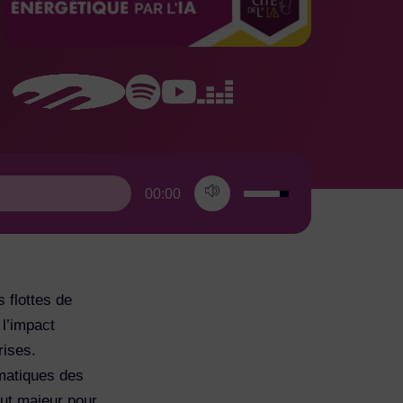
00:00
 flottes de
 l’impact
rises.
ématiques des
out majeur pour