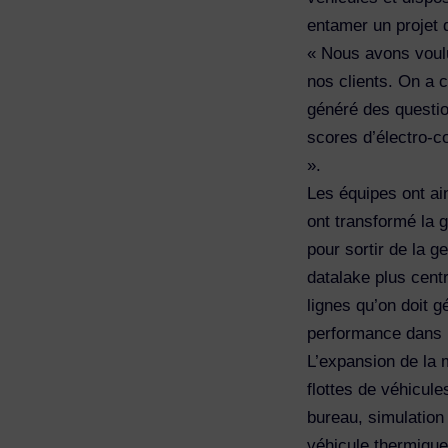
entamer un projet 
« Nous avons voulu
nos clients. On a 
généré des questio
scores d’électro-co
».
Les équipes ont ai
ont transformé la 
pour sortir de la g
datalake plus centr
lignes qu’on doit 
performance dans l
L’expansion de la 
flottes de véhicul
bureau, simulatio
véhicule thermique