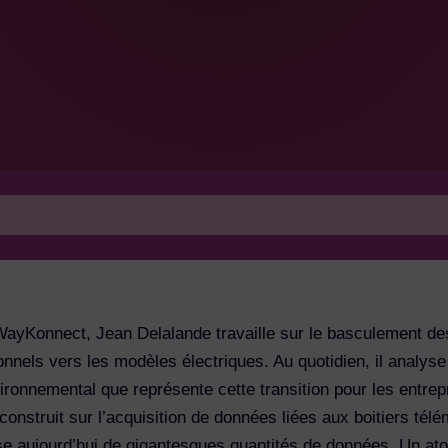
WayKonnect, Jean Delalande travaille sur le basculement des
nnels vers les modèles électriques. Au quotidien, il analyse
ronnemental que représente cette transition pour les entrep
onstruit sur l’acquisition de données liées aux boitiers tél
se aujourd’hui de gigantesques quantités de données. Un at