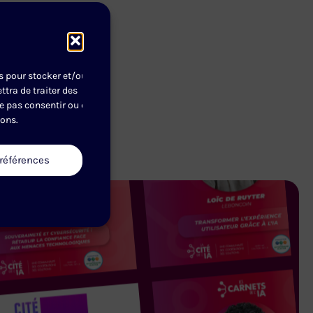
de la Fondation
es pour stocker et/ou
tra de traiter des
formations.
ne pas consentir ou de
ions.
préférences