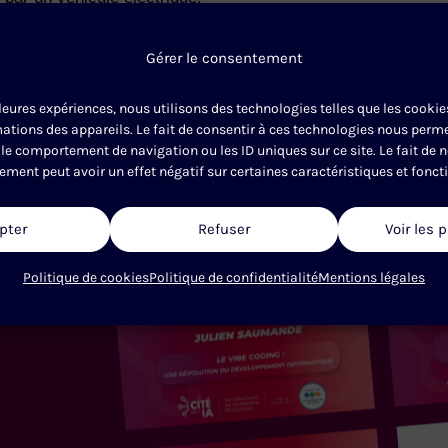
 est un podcast proposé par la Cité de L’IA avec la soutien 
Gérer le consentement
le : Manuel Davy et Hélène Vanwaes
lleures expériences, nous utilisons des technologies telles que les cooki
ve :
natif.
ations des appareils. Le fait de consentir à ces technologies nous permet
. Visitez
ausha.co/politique-de-confidentialite
pour plus d’in
le comportement de navigation ou les ID uniques sur ce site. Le fait de 
ement peut avoir un effet négatif sur certaines caractéristiques et fonct
DERNIER
EPISODE
pter
Refuser
Voir les 
Politique de cookies
Politique de confidentialité
Mentions légales