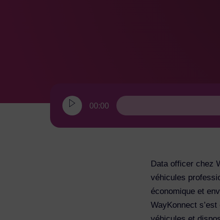
00:00
Data officer chez 
véhicules professio
économique et envi
WayKonnect s’est c
véhicules et dispo