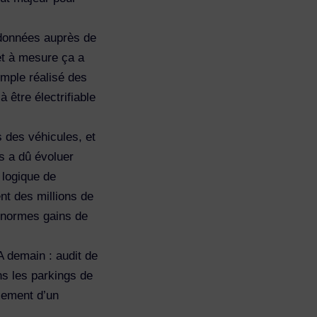
 données auprès de
et à mesure ça a
emple réalisé des
à être électrifiable
 des véhicules, et
s a dû évoluer
 logique de
nt des millions de
’énormes gains de
A demain : audit de
ns les parkings de
cement d’un