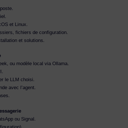
 poste.
el.
cOS et Linux.
siers, fichiers de configuration.
allation et solutions.
e
ek, ou modèle local via Ollama.
I.
er le LLM choisi.
de avec l’agent.
nses.
messagerie
tsApp ou Signal.
iguration).