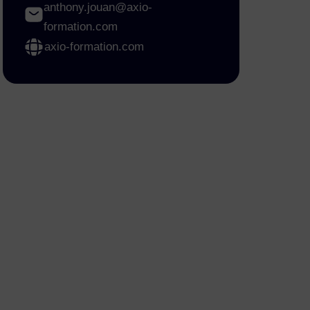
anthony.jouan@axio-
formation.com
axio-formation.com