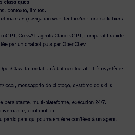
ts classiques
s, contexte, limites.
 et mains » (navigation web, lecture/écriture de fichiers,
toGPT, CrewAI, agents Claude/GPT, comparatif rapide.
tée par un chatbot puis par OpenClaw.
OpenClaw, la fondation à but non lucratif, l’écosystème
nt/local, messagerie de pilotage, système de skills
e persistante, multi-plateforme, exécution 24/7.
ouvernance, contribution.
du participant qui pourraient être confiées à un agent.