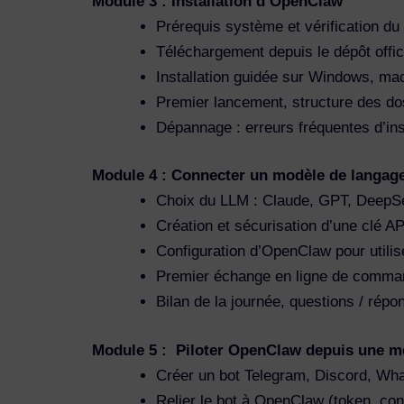
Module 3 : Installation d’OpenClaw
Prérequis système et vérification du
Téléchargement depuis le dépôt offici
Installation guidée sur Windows, ma
Premier lancement, structure des dos
Dépannage : erreurs fréquentes d’inst
Module 4 : Connecter un modèle de langag
Choix du LLM : Claude, GPT, DeepSe
Création et sécurisation d’une clé AP
Configuration d’OpenClaw pour utilis
Premier échange en ligne de comman
Bilan de la journée, questions / répo
Module 5 : Piloter OpenClaw depuis une 
Créer un bot Telegram, Discord, Wha
Relier le bot à OpenClaw (token, conf