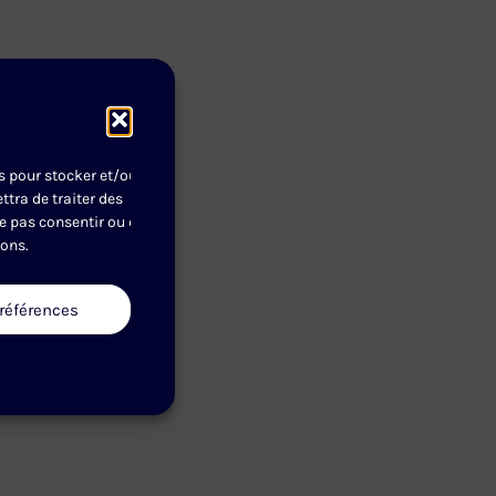
es pour stocker et/ou
tra de traiter des
ne pas consentir ou de
ions.
préférences