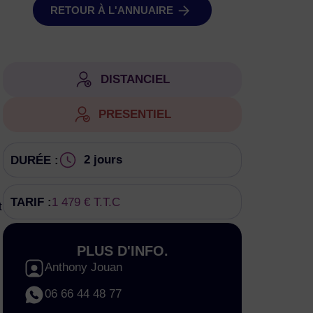
RETOUR À L'ANNUAIRE
DISTANCIEL
PRESENTIEL
2 jours
DURÉE :
TARIF :
1 479 € T.T.C
t
PLUS D'INFO.
Anthony Jouan
06 66 44 48 77