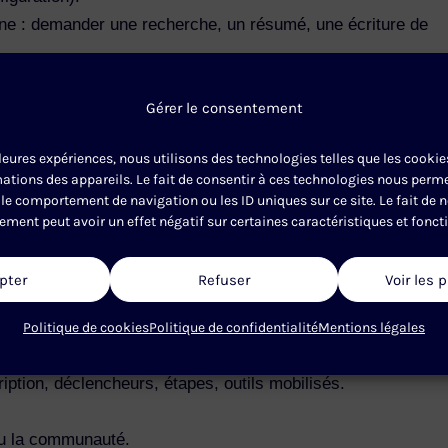
ne : demander une recherche, un résumé, une écriture de
onsignes à l’agent.
Gérer le consentement
lleures expériences, nous utilisons des technologies telles que les cooki
un fichier SKILL.md (métadonnées, instructions, outils).
ations des appareils. Le fait de consentir à ces technologies nous permet
kill globale, skill de workspace.
le comportement de navigation ou les ID uniques sur ce site. Le fait de 
 : comment chercher, évaluer et installer une skill.
ement peut avoir un effet négatif sur certaines caractéristiques et fonct
veille web, gestion de fichiers, rédaction) et les tester.
pter
Refuser
Voir les 
 générer un compte-rendu de réunion à partir d’un
Politique de cookies
Politique de confidentialité
Mentions légales
ription, déclencheurs, étapes, outils mobilisés.
ou la communauté.