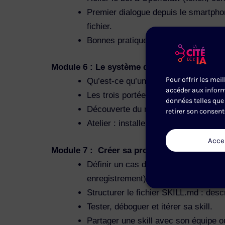
Premier dialogue depuis le smartpho
fichier.
Bonnes pratiques de rédaction des c
Module 6 : Le système de skills (2h)
Pour offrir les mei
Qu’est-ce qu’une skill ? Anatomie d’
accéder aux inform
Les trois portées : skill embarquée, s
données telles que 
Découverte du registre communautaire
retirer son consent
Atelier : installer trois skills utiles (
Acce
Module 7 : Créer sa propre skill
Définir un cas d’usage métier (ex. :
enregistrement).
Structurer le fichier SKILL.md : desc
Tester, déboguer et itérer sa skill.
Partager une skill avec son équipe 