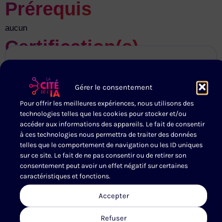
Prérequis
aucun
Certification(s)
Gérer le consentement
Pour offrir les meilleures expériences, nous utilisons des
technologies telles que les cookies pour stocker et/ou
accéder aux informations des appareils. Le fait de consentir
à ces technologies nous permettra de traiter des données
KPMG ASSOCIES
telles que le comportement de navigation ou les ID uniques
sur ce site. Le fait de ne pas consentir ou de retirer son
Explorons le champs des possibles Trouver de
consentement peut avoir un effet négatif sur certaines
nouveaux insights. Anticiper de nouveaux
caractéristiques et fonctions.
risques. R…
Accepter
DÉCOUVRIR L'ADHÉRENT
Refuser