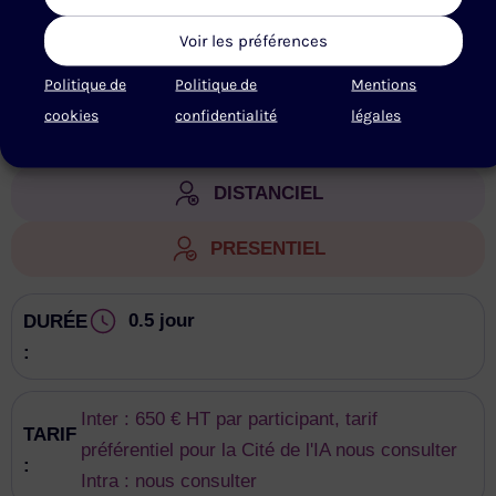
Voir les préférences
Politique de
Politique de
Mentions
RETOUR À L'ANNUAIRE
cookies
confidentialité
légales
DISTANCIEL
PRESENTIEL
0.5 jour
DURÉE
:
Inter : 650 € HT par participant, tarif
TARIF
préférentiel pour la Cité de l'IA nous consulter
:
Intra : nous consulter