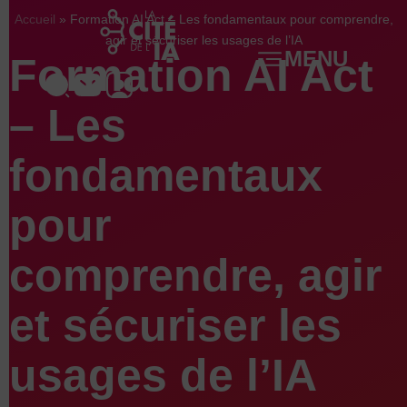
Aller
Accueil
»
Formation AI Act – Les fondamentaux pour comprendre,
au
agir et sécuriser les usages de l’IA
MENU
Formation AI Act
contenu
– Les
fondamentaux
pour
comprendre, agir
et sécuriser les
usages de l’IA