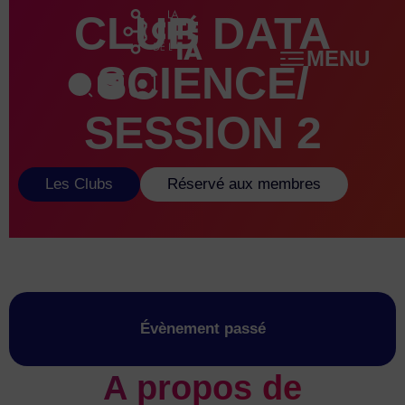
Aller
CLUB DATA
au
MENU
contenu
SCIENCE/
SESSION 2
Les Clubs
Réservé aux membres
Évènement passé
A propos de