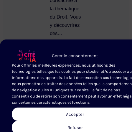
consacrée à
la thématique
du Droit. Vous
y découvrirez
des...
Gérer le consentement
Pour offrir les meilleures expériences, nous utilisons des
Campus
CLUB
technologies telles que les cookies pour stocker et/ou accéder au
Entreprises
informations des appareils. Le fait de consentir à ces technologie
DATA
et Cités
nous permettra de traiter des données telles que le comportemen
SCIENCE/
de navigation ou les ID uniques sur ce site. Le fait de ne pas
59700
SESSION 4
consentir ou de retirer son consentement peut avoir un effet néga
Marcq-
18
sur certaines caractéristiques et fonctions.
Réservé
en-
aux
Baroeul
Accepter
Sep 2026
membres
PLUS
Refuser
D'INFO
Model Context